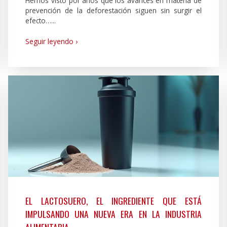
Hemos visto por años que los avances en materia de
prevención de la deforestación siguen sin surgir el
efecto…...
Seguir leyendo ›
EL LACTOSUERO, EL INGREDIENTE QUE ESTÁ
IMPULSANDO UNA NUEVA ERA EN LA INDUSTRIA
ALIMENTARIA