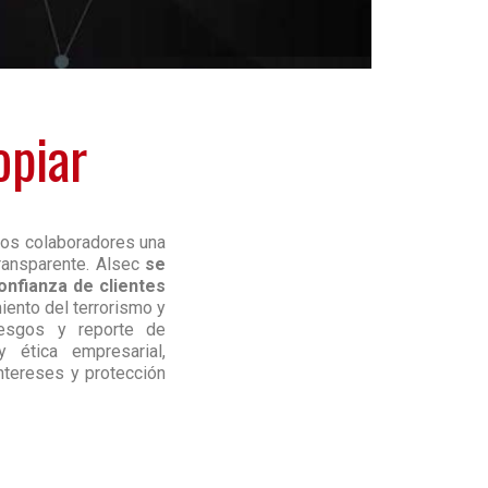
piar
los colaboradores una
transparente. Alsec
se
nfianza de clientes
iento del terrorismo y
iesgos y reporte de
 ética empresarial,
intereses y protección