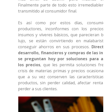
Finalmente parte de todo esto irremediablement
transmitido al consumidor final.
Es así como por estos días, consumidor
productores, inconformes con los precios de
insumos y víveres básicos, que parecieran biene
lujo, se están convirtiendo en malabaristas 
conseguir ahorros en sus procesos.
D
irectore
desarrollo, financieros y compras de las indust
se preguntan hoy por soluciones para amin
los precios
, que les permita soluciones frente 
crisis de materias primas y precios ocasionada, 
que a su vez conserven las características de
productos, sin perder calidad, afectar rentabilid
perder a sus clientes.