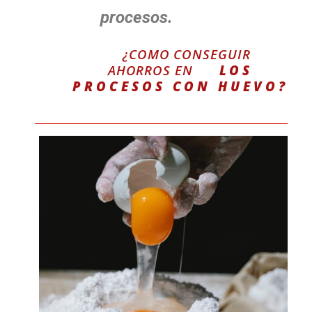
procesos.
¿CÓMO CONSEGUIR
AHORROS
EN
LOS
PROCESOS CON HUEVO?