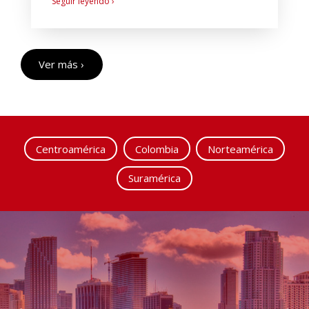
Seguir leyendo ›
Ver más ›
Centroamérica
Colombia
Norteamérica
Suramérica