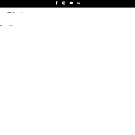
..... ..... .....
..... ..... .....
...... ......