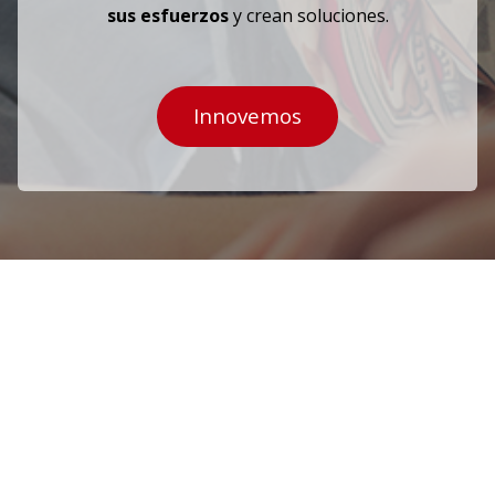
sus esfuerzos
y crean soluciones.
Innovemos
ros
iones y
s?