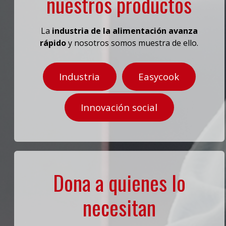
nuestros productos
La
industria de la alimentación avanza
rápido
y nosotros somos muestra de ello.
Industria
Easycook
Innovación social
Dona a quienes lo
necesitan