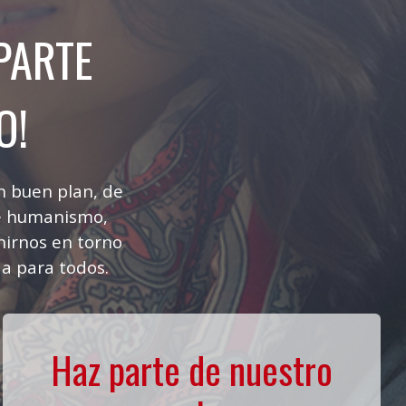
PARTE
O!
n buen plan, de
de humanismo,
nirnos en torno
a para todos.
Haz parte de nuestro