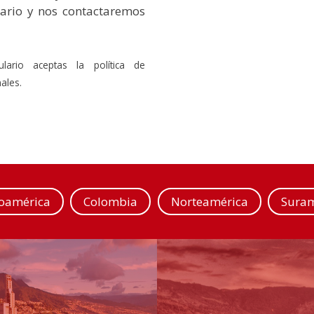
lario y nos contactaremos
ulario aceptas la política de
ales.
roamérica
Colombia
Norteamérica
Suram