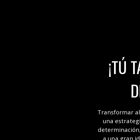
¡TÚ 
D
Transformar al
una estrateg
determinación,
a una gran i