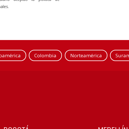
ales.
roamérica
Colombia
Norteamérica
Suram