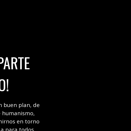
PARTE
O!
n buen plan, de
de humanismo,
nirnos en torno
a para todos.