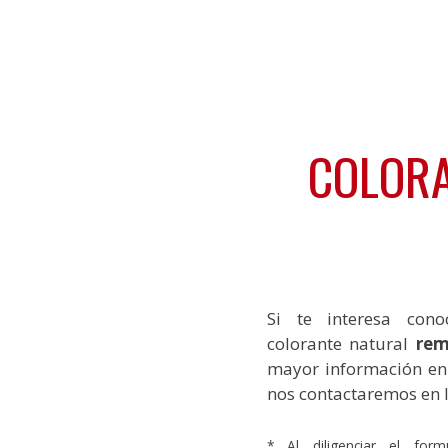
COLORA
Si te interesa con
colorante natural
rem
mayor información en 
nos contactaremos en 
* Al diligenciar el form