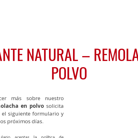
NTE NATURAL – REMOL
POLVO
ocer más sobre nuestro
olacha en polvo
solicita
el siguiente formulario y
los próximos días.
ulario aceptas la política de